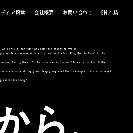
EN
JA
メディア掲載
会社概要
お問い合わせ
 As a result, the time has come for brands to evolve.
ply sends a message efficiently, we want a branding that is loved while
 fun completing them. While immersed in the worldview, a bond with the
rience are more strongly and deeply engraved than messages that are conveyed
playable branding".