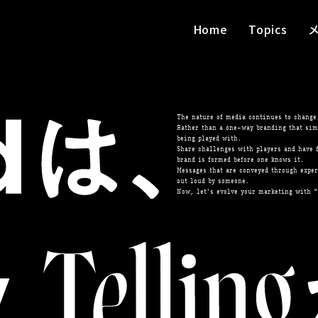
Home
Topics
The nature of media continues to change.
Rather than a one-way branding that sim
being played with.
Share challenges with players and have
brand is formed before one knows it.
Messages that are conveyed through expe
out loud by someone.
Now, let's evolve your marketing with "