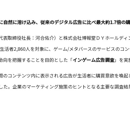
に自然に溶け込み、
従来のデジタル広告に比べ最大約1.7倍の
区、代表取締役社⻑：河合佑介）と株式会社博報堂ＤＹホールデ
の生活者2,860人を対象に、ゲーム/メタバースのサービスの
動向を把握することを目的とした「
インゲーム広告調査
」を実
間のコンテンツ内に表示される広告が生活者に購買意欲を喚起
した。企業のマーケティング施策のヒントとなる主要な調査結