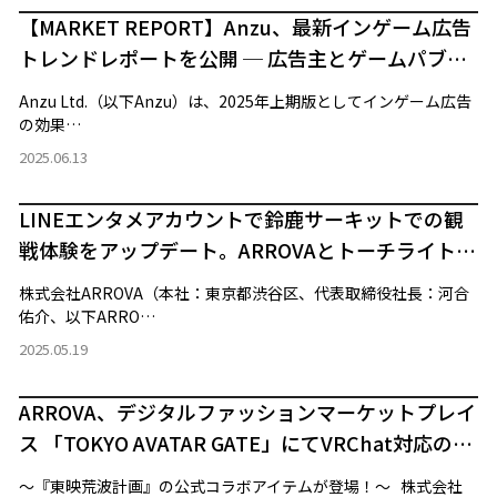
【MARKET REPORT】Anzu、最新インゲーム広告
トレンドレポートを公開 ─ 広告主とゲームパブリ
ッシャーの双方にとっての注目ポイントをレポー
Anzu Ltd.（以下Anzu）は、2025年上期版としてインゲーム広告
トより抜粋
の効果…
2025.06.13
LINEエンタメアカウントで鈴鹿サーキットでの観
戦体験をアップデート。ARROVAとトーチライト、
世界最高峰モータースポーツのLINEミニアプリを
株式会社ARROVA（本社：東京都渋谷区、代表取締役社長：河合
制作
佑介、以下ARRO…
2025.05.19
ARROVA、デジタルファッションマーケットプレイ
ス 「TOKYO AVATAR GATE」にてVRChat対応のコ
ラボアイテム第二弾を販売
～『東映荒波計画』の公式コラボアイテムが登場！～ 株式会社