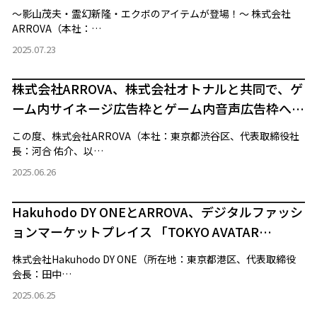
『モブサイコ100』コラボアイテムを販売
～影山茂夫・霊幻新隆・エクボのアイテムが登場！～ 株式会社
ARROVA（本社：…
2025.07.23
株式会社ARROVA、株式会社オトナルと共同で、ゲ
ーム内サイネージ広告枠とゲーム内音声広告枠へ
の横断的広告配信を実現する「IMASIVE(イマシ
この度、株式会社ARROVA（本社：東京都渋谷区、代表取締役社
ブ)」を提供開始
長：河合 佑介、以…
2025.06.26
Hakuhodo DY ONEとARROVA、デジタルファッシ
ョンマーケットプレイス 「TOKYO AVATAR
GATE」をグランドオープン ～VRChat対応『攻殻
株式会社Hakuhodo DY ONE（所在地：東京都港区、代表取締役
機動隊 S.A.C.』『モブサイコ100』原作キャラクタ
会長：田中…
ー着用アイテムなど販売～
2025.06.25