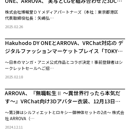
ONE、ARROVA、 実写とCGを組み合わせた3DCG
クリエイティブ（CGI）の企画・制作が可能な X広
株式会社博報堂ＤＹメディアパートナーズ（本社：東京都港区
告制作メニュー「ARROVA Amplify」を提供開始
代表取締役社長：矢嶋弘…
2025.02.26
Hakuhodo DY ONEとARROVA、VRChat対応の デ
ジタルファッションマーケットプレイス「TOKYO
AVATAR GATE」 β版のテスト参加者募集開始
～日本のマンガ・アニメ公式作品とコラボ決定！事前登録者はシ
ークレットセールへご招…
2025.02.18
ARROVA、『無職転生Ⅱ ～異世界行ったら本気だ
す～』VRChat向け3Dアバター衣装、12月13日午
後5時より販売開始
～第1弾はシルフィエットとロキシー御神体セットの2点～ 株式会
社 ARROVA（…
2024.12.11