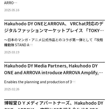
ARRO…
2025.05.16
Hakuhodo DY ONEとARROVA、 VRChat対応のデ
ジタルファッションマーケットプレイス 「TOKYO
AVATAR GATE」β版をオープン
～日本のマンガ・アニメ公式作品とのコラボ第一弾として『攻殻
機動隊 STAND A…
2025.03.19
Hakuhodo DY Media Partners, Hakuhodo DY
ONE and ARROVA introduce ARROVA Amplify,
an X advertising production package
Enables the planning and production of 3…
2025.02.26
博報堂ＤＹメディアパートナーズ、Hakuhodo DY